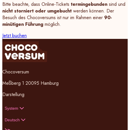
Bitte beachte, dass Online-Tickets
termingebunden
sind und
nicht storniert oder umgebucht
werden können. Der
Besuch des Chocoversums ist nur im Rahmen einer
90-
minütigen Führung
möglich.
Jetzt buchen
Chocoversum
Meßberg 1 20095 Hamburg
Darstellung
System
Deutsch