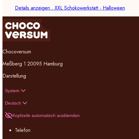
Details anzeigen
, XXL Schokowerkstatt - Halloween
Chocoversum
Meßberg 1 20095 Hamburg
Darstellung
System
Deutsch
Kopfzeile automatisch ausblenden
Telefon